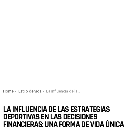
You are here:
Home
Estilo de vida
La influencia de las estrategias deportivas en las decisiones financieras: una forma de vida única
LA INFLUENCIA DE LAS ESTRATEGIAS
DEPORTIVAS EN LAS DECISIONES
FINANCIERAS: UNA FORMA DE VIDA ÚNICA