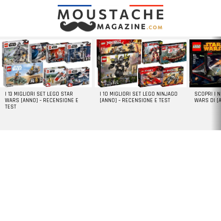
LATEST
STORIES
I 13 MIGLIORI SET LEGO STAR
I 10 MIGLIORI SET LEGO NINJAGO
SCOPRI I 
WARS [ANNO] – RECENSIONE E
[ANNO] – RECENSIONE E TEST
WARS DI [
TEST