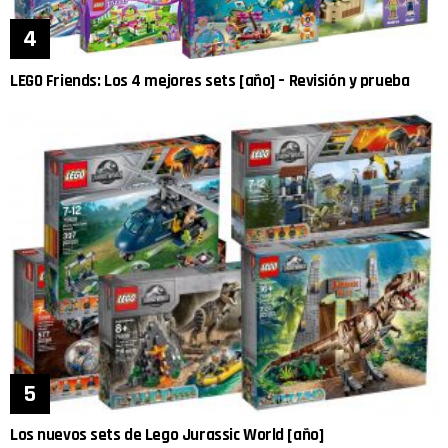
LEGO Friends: Los 4 mejores sets [año] – Revisión y prueba
Los nuevos sets de Lego Jurassic World [año]