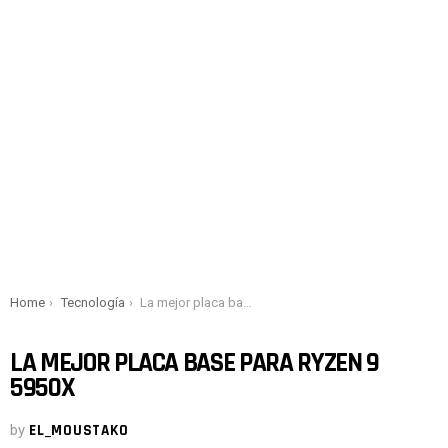
You are here:
Home
Tecnología
La mejor placa base para Ryzen 9 5950X
LA MEJOR PLACA BASE PARA RYZEN 9
5950X
by
EL_MOUSTAKO