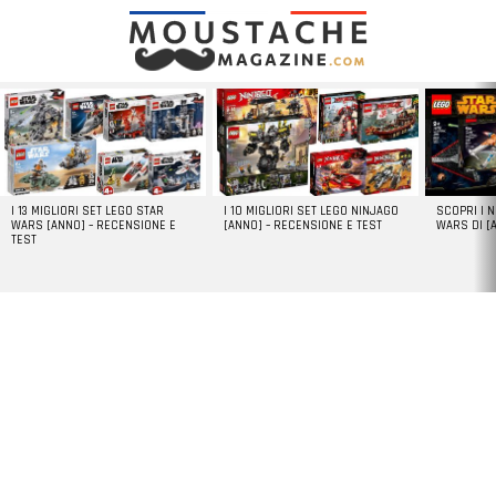
LATEST
STORIES
I 13 MIGLIORI SET LEGO STAR
I 10 MIGLIORI SET LEGO NINJAGO
SCOPRI I 
WARS [ANNO] – RECENSIONE E
[ANNO] – RECENSIONE E TEST
WARS DI [
TEST