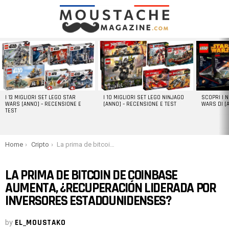
LATEST
STORIES
I 13 MIGLIORI SET LEGO STAR
I 10 MIGLIORI SET LEGO NINJAGO
SCOPRI I 
WARS [ANNO] – RECENSIONE E
[ANNO] – RECENSIONE E TEST
WARS DI [
TEST
You are here:
Home
Cripto
La prima de bitcoin de Coinbase aumenta, ¿recuperación liderada por inversores estadounidenses?
LA PRIMA DE BITCOIN DE COINBASE
AUMENTA, ¿RECUPERACIÓN LIDERADA POR
INVERSORES ESTADOUNIDENSES?
by
EL_MOUSTAKO