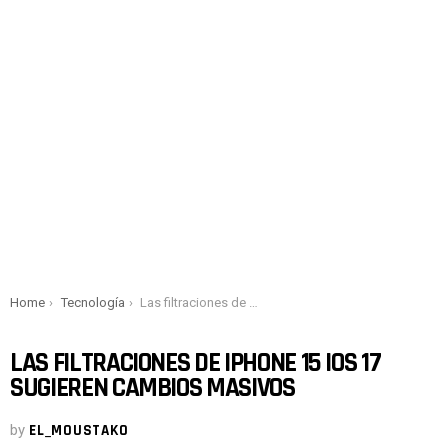
You are here:
Home
Tecnología
Las filtraciones de iPhone 15 iOS 17 sugieren cambios masivos
LAS FILTRACIONES DE IPHONE 15 IOS 17
SUGIEREN CAMBIOS MASIVOS
by
EL_MOUSTAKO