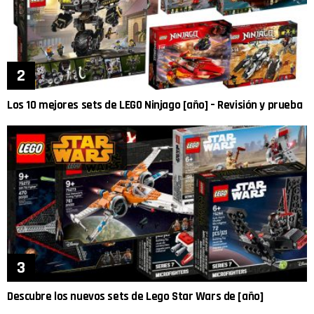
Los 10 mejores sets de LEGO Ninjago [año] – Revisión y prueba
Descubre los nuevos sets de Lego Star Wars de [año]