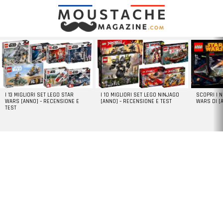
LATEST
STORIES
I 13 MIGLIORI SET LEGO STAR
I 10 MIGLIORI SET LEGO NINJAGO
SCOPRI I 
WARS [ANNO] – RECENSIONE E
[ANNO] – RECENSIONE E TEST
WARS DI [
TEST