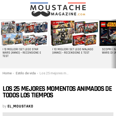
LATEST
STORIES
I 13 MIGLIORI SET LEGO STAR
I 10 MIGLIORI SET LEGO NINJAGO
SCOPRI I 
WARS [ANNO] – RECENSIONE E
[ANNO] – RECENSIONE E TEST
WARS DI [
TEST
You are here:
Home
Estilo de vida
Los 25 mejores momentos animados de todos los tiempos
LOS 25 MEJORES MOMENTOS ANIMADOS DE
TODOS LOS TIEMPOS
by
EL_MOUSTAKO