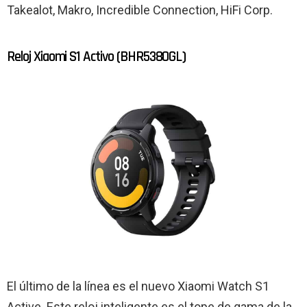
Takealot, Makro, Incredible Connection, HiFi Corp.
Reloj Xiaomi S1 Activo (BHR5380GL)
El último de la línea es el nuevo Xiaomi Watch S1
Active. Este reloj inteligente es el tope de gama de la