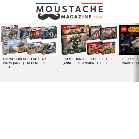
LATEST
STORIES
I 13 MIGLIORI SET LEGO STAR
I 10 MIGLIORI SET LEGO NINJAGO
SCOPRI I 
WARS [ANNO] – RECENSIONE E
[ANNO] – RECENSIONE E TEST
WARS DI [
TEST