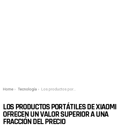
You are here:
Home
Tecnología
Los productos portátiles de Xiaomi ofrecen un valor superior a una fracción del precio
LOS PRODUCTOS PORTÁTILES DE XIAOMI
OFRECEN UN VALOR SUPERIOR A UNA
FRACCIÓN DEL PRECIO