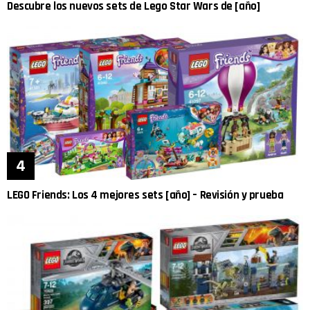
Descubre los nuevos sets de Lego Star Wars de [año]
LEGO Friends: Los 4 mejores sets [año] – Revisión y prueba