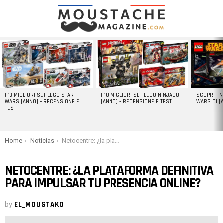
LATEST
STORIES
I 13 MIGLIORI SET LEGO STAR
I 10 MIGLIORI SET LEGO NINJAGO
SCOPRI I 
WARS [ANNO] – RECENSIONE E
[ANNO] – RECENSIONE E TEST
WARS DI [
TEST
You are here:
Home
Noticias
Netocentre: ¿la plataforma definitiva para impulsar tu presencia online?
NETOCENTRE: ¿LA PLATAFORMA DEFINITIVA
PARA IMPULSAR TU PRESENCIA ONLINE?
by
EL_MOUSTAKO