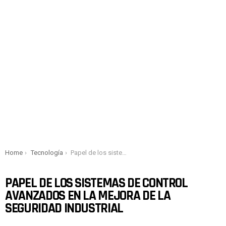
You are here:
Home
Tecnología
Papel de los sistemas de control avanzados en la mejora de la seguridad industrial
PAPEL DE LOS SISTEMAS DE CONTROL
AVANZADOS EN LA MEJORA DE LA
SEGURIDAD INDUSTRIAL