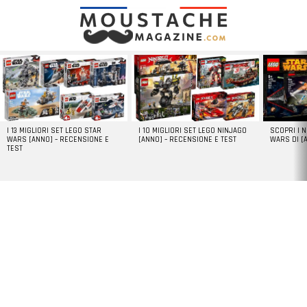
LATEST
STORIES
I 13 MIGLIORI SET LEGO STAR
I 10 MIGLIORI SET LEGO NINJAGO
SCOPRI I 
WARS [ANNO] – RECENSIONE E
[ANNO] – RECENSIONE E TEST
WARS DI [
TEST