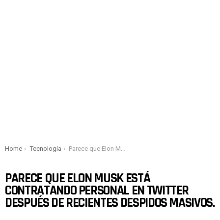
You are here:
Home
Tecnología
Parece que Elon Musk está contratando personal en Twitter después de recientes despidos masivos.
PARECE QUE ELON MUSK ESTÁ
CONTRATANDO PERSONAL EN TWITTER
DESPUÉS DE RECIENTES DESPIDOS MASIVOS.