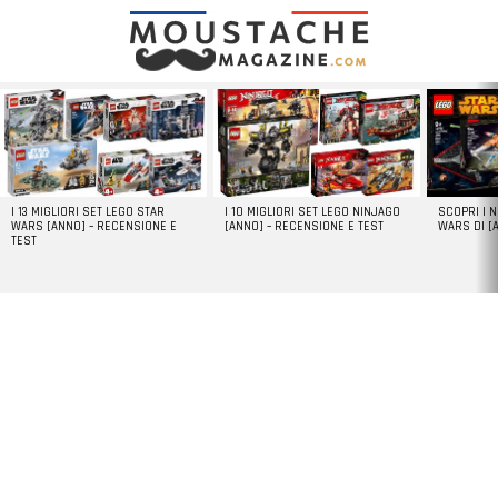
LATEST
STORIES
I 13 MIGLIORI SET LEGO STAR
I 10 MIGLIORI SET LEGO NINJAGO
SCOPRI I 
WARS [ANNO] – RECENSIONE E
[ANNO] – RECENSIONE E TEST
WARS DI [
TEST