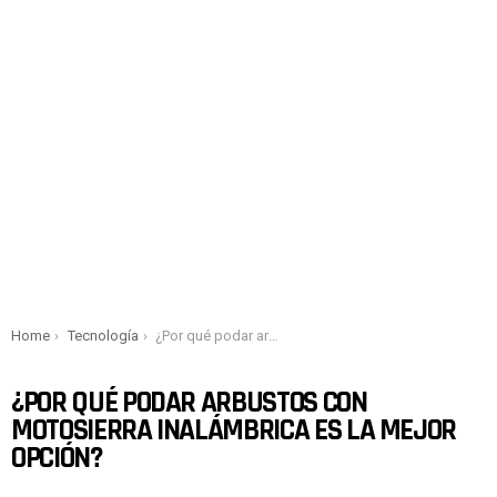
You are here:
Home
Tecnología
¿Por qué podar arbustos con motosierra inalámbrica es la mejor opción?
¿POR QUÉ PODAR ARBUSTOS CON
MOTOSIERRA INALÁMBRICA ES LA MEJOR
OPCIÓN?