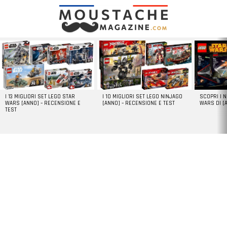
LATEST
STORIES
I 13 MIGLIORI SET LEGO STAR
I 10 MIGLIORI SET LEGO NINJAGO
SCOPRI I 
WARS [ANNO] – RECENSIONE E
[ANNO] – RECENSIONE E TEST
WARS DI [
TEST