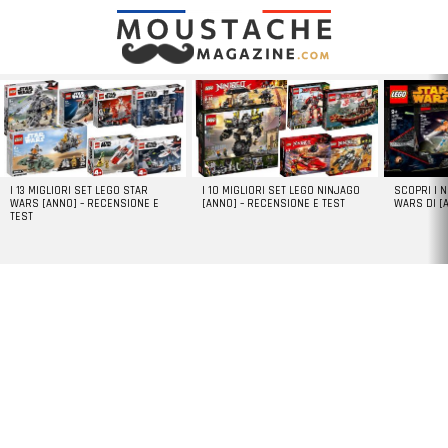
LATEST
STORIES
I 13 MIGLIORI SET LEGO STAR
I 10 MIGLIORI SET LEGO NINJAGO
SCOPRI I 
WARS [ANNO] – RECENSIONE E
[ANNO] – RECENSIONE E TEST
WARS DI [
TEST