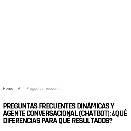
You are here:
Home
AI.
Preguntas frecuentes dinámicas y agente conversacional (chatbot): ¿qué diferencias para qué resultados?
PREGUNTAS FRECUENTES DINÁMICAS Y
AGENTE CONVERSACIONAL (CHATBOT): ¿QUÉ
DIFERENCIAS PARA QUÉ RESULTADOS?