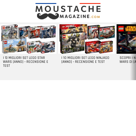
LATEST
STORIES
I 13 MIGLIORI SET LEGO STAR
I 10 MIGLIORI SET LEGO NINJAGO
SCOPRI I 
WARS [ANNO] – RECENSIONE E
[ANNO] – RECENSIONE E TEST
WARS DI [
TEST