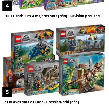
LEGO Friends: Los 4 mejores sets [año] – Revisión y prueba
Los nuevos sets de Lego Jurassic World [año]