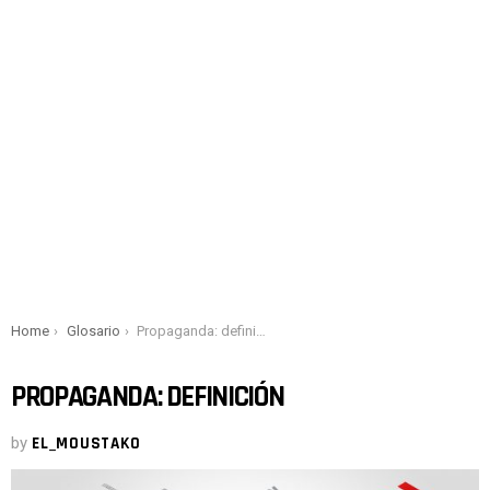
You are here:
Home
Glosario
Propaganda: definición
PROPAGANDA: DEFINICIÓN
by
EL_MOUSTAKO