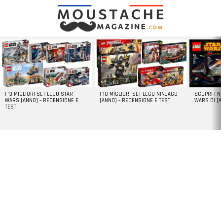
LATEST
STORIES
I 13 MIGLIORI SET LEGO STAR
I 10 MIGLIORI SET LEGO NINJAGO
SCOPRI I 
WARS [ANNO] – RECENSIONE E
[ANNO] – RECENSIONE E TEST
WARS DI [
TEST