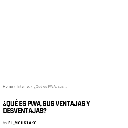
You are here:
Home
Internet
¿Qué es PWA, sus ventajas y desventajas?
¿QUÉ ES PWA, SUS VENTAJAS Y
DESVENTAJAS?
by
EL_MOUSTAKO