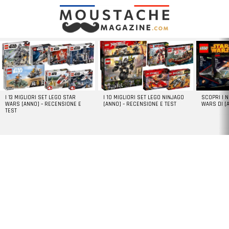
LATEST
STORIES
I 13 MIGLIORI SET LEGO STAR
I 10 MIGLIORI SET LEGO NINJAGO
SCOPRI I 
WARS [ANNO] – RECENSIONE E
[ANNO] – RECENSIONE E TEST
WARS DI [
TEST