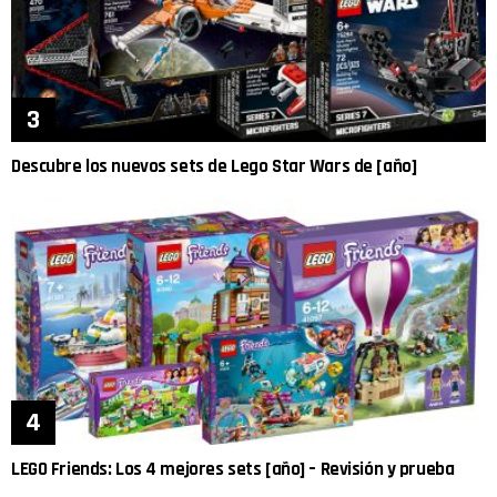
Descubre los nuevos sets de Lego Star Wars de [año]
LEGO Friends: Los 4 mejores sets [año] – Revisión y prueba