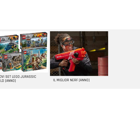
UOVI SET LEGO JURASSIC
IL MIGLIOR NERF [ANNO]
LD [ANNO]