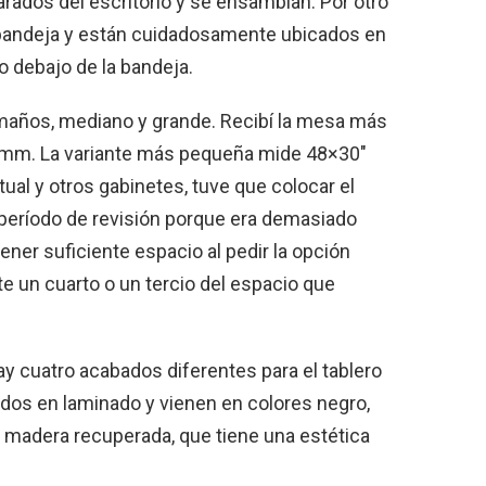
os del escritorio y se ensamblan. Por otro
a bandeja y están cuidadosamente ubicados en
o debajo de la bandeja.
tamaños, mediano y grande. Recibí la mesa más
 mm. La variante más pequeña mide 48×30″
al y otros gabinetes, tuve que colocar el
l período de revisión porque era demasiado
ner suficiente espacio al pedir la opción
e un cuarto o un tercio del espacio que
 cuatro acabados diferentes para el tablero
ados en laminado y vienen en colores negro,
a madera recuperada, que tiene una estética