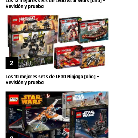
Los 13 mejores sets de LEGO Star Wars [año] –
Revisión y prueba
Los 10 mejores sets de LEGO Ninjago [año] –
Revisión y prueba