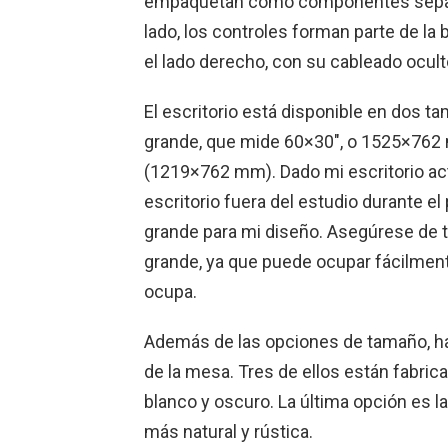
empaquetan como componentes separad
lado, los controles forman parte de l
el lado derecho, con su cableado ocult
El escritorio está disponible en dos 
grande, que mide 60×30″, o 1525×762
(1219×762 mm). Dado mi escritorio actu
escritorio fuera del estudio durante e
grande para mi diseño. Asegúrese de te
grande, ya que puede ocupar fácilment
ocupa.
Además de las opciones de tamaño, hay
de la mesa. Tres de ellos están fabric
blanco y oscuro. La última opción es l
más natural y rústica.