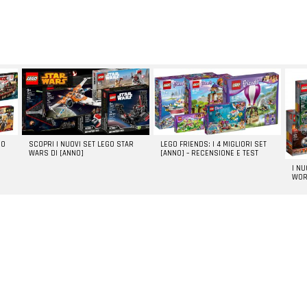
GO
SCOPRI I NUOVI SET LEGO STAR
LEGO FRIENDS: I 4 MIGLIORI SET
WARS DI [ANNO]
[ANNO] – RECENSIONE E TEST
I N
WOR