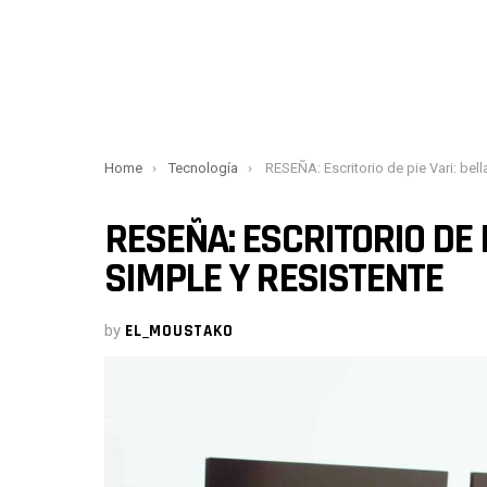
You are here:
Home
Tecnología
RESEÑA: Escritorio de pie Vari: bellamente simple y re
RESEÑA: ESCRITORIO DE 
SIMPLE Y RESISTENTE
by
EL_MOUSTAKO