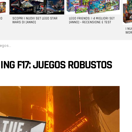
GO
SCOPRI I NUOVI SET LEGO STAR
LEGO FRIENDS: I 4 MIGLIORI SET
WARS DI [ANNO]
[ANNO] – RECENSIONE E TEST
I N
WOR
bustos
ING F17: JUEGOS ROBUSTOS