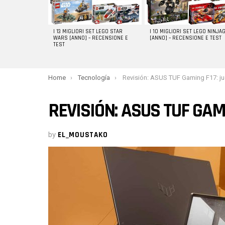
I 13 MIGLIORI SET LEGO STAR
I 10 MIGLIORI SET LEGO NINJA
WARS [ANNO] – RECENSIONE E
[ANNO] – RECENSIONE E TEST
TEST
You are here:
Home
Tecnología
Revisión: ASUS TUF Gaming F17: juegos ro
REVISIÓN: ASUS TUF GAM
by
EL_MOUSTAKO