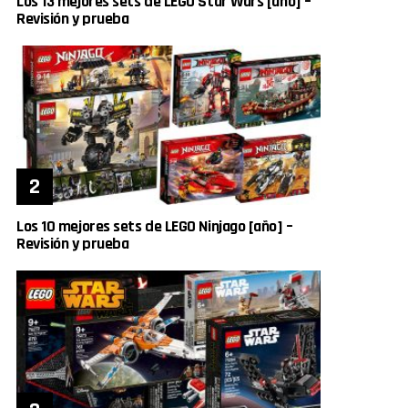
Los 13 mejores sets de LEGO Star Wars [año] –
Revisión y prueba
Los 10 mejores sets de LEGO Ninjago [año] –
Revisión y prueba