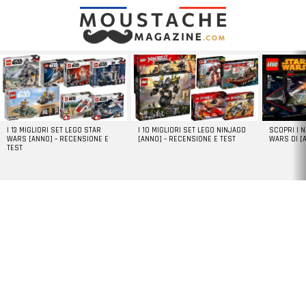
LATEST
STORIES
I 13 MIGLIORI SET LEGO STAR
I 10 MIGLIORI SET LEGO NINJAGO
SCOPRI I 
WARS [ANNO] – RECENSIONE E
[ANNO] – RECENSIONE E TEST
WARS DI [
TEST