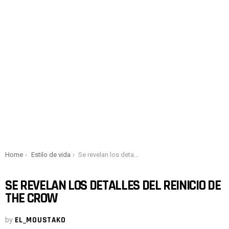
You are here:
Home
Estilo de vida
Se revelan los detalles del reinicio de The Crow
SE REVELAN LOS DETALLES DEL REINICIO DE
THE CROW
by
EL_MOUSTAKO