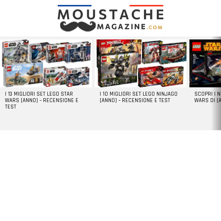
LATEST
STORIES
I 13 MIGLIORI SET LEGO STAR
I 10 MIGLIORI SET LEGO NINJAGO
SCOPRI I 
WARS [ANNO] – RECENSIONE E
[ANNO] – RECENSIONE E TEST
WARS DI [
TEST