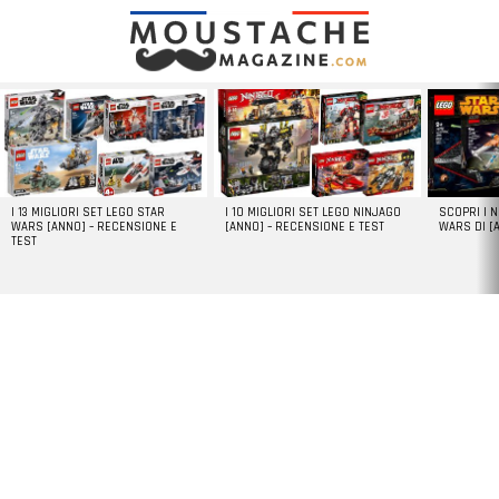
LATEST
STORIES
I 13 MIGLIORI SET LEGO STAR
I 10 MIGLIORI SET LEGO NINJAGO
SCOPRI I 
WARS [ANNO] – RECENSIONE E
[ANNO] – RECENSIONE E TEST
WARS DI [
TEST