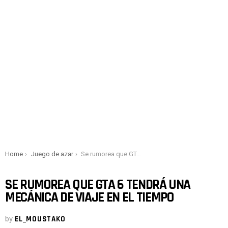
You are here:
Home
Juego de azar
Se rumorea que GTA 6 tendrá una mecánica de viaje en el tiempo
SE RUMOREA QUE GTA 6 TENDRÁ UNA
MECÁNICA DE VIAJE EN EL TIEMPO
by
EL_MOUSTAKO