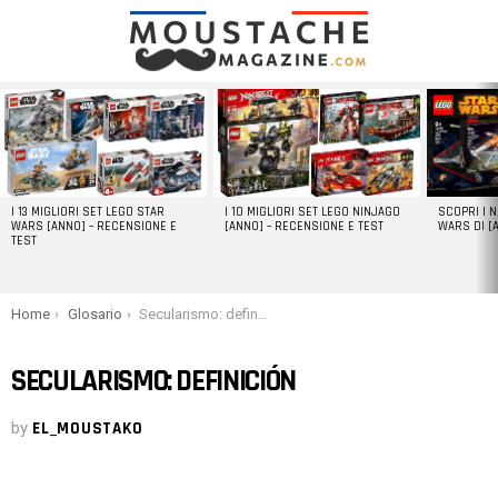
LATEST
STORIES
I 13 MIGLIORI SET LEGO STAR
I 10 MIGLIORI SET LEGO NINJAGO
SCOPRI I 
WARS [ANNO] – RECENSIONE E
[ANNO] – RECENSIONE E TEST
WARS DI [
TEST
You are here:
Home
Glosario
Secularismo: definición
SECULARISMO: DEFINICIÓN
by
EL_MOUSTAKO