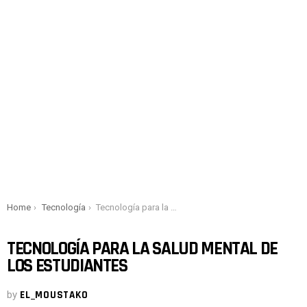
You are here:
Home
Tecnología
Tecnología para la salud mental de los estudiantes
TECNOLOGÍA PARA LA SALUD MENTAL DE
LOS ESTUDIANTES
by
EL_MOUSTAKO