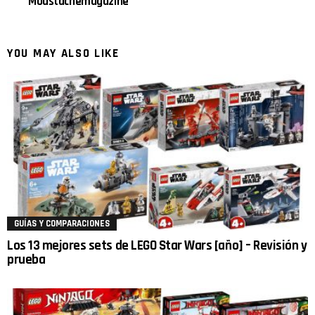
Moustachemagazine
YOU MAY ALSO LIKE
GUÍAS Y COMPARACIONES
Los 13 mejores sets de LEGO Star Wars [año] – Revisión y
prueba