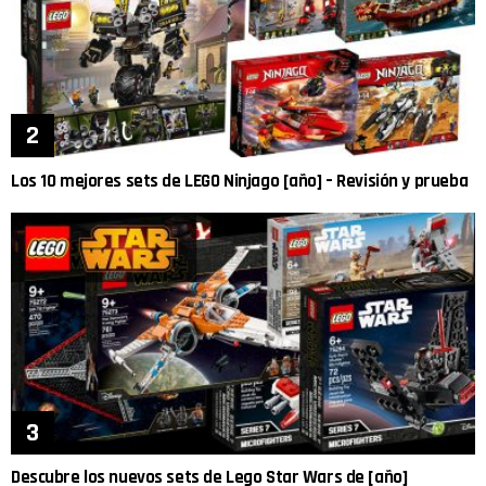
Los 10 mejores sets de LEGO Ninjago [año] – Revisión y prueba
Descubre los nuevos sets de Lego Star Wars de [año]