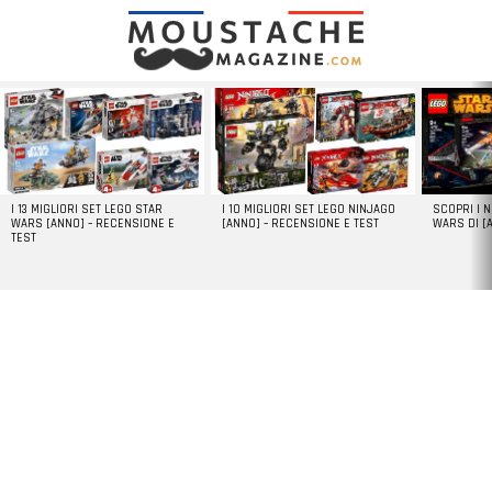
LATEST
STORIES
I 13 MIGLIORI SET LEGO STAR
I 10 MIGLIORI SET LEGO NINJAGO
SCOPRI I 
WARS [ANNO] – RECENSIONE E
[ANNO] – RECENSIONE E TEST
WARS DI [
TEST