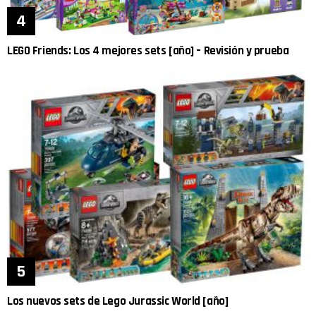
LEGO Friends: Los 4 mejores sets [año] – Revisión y prueba
Los nuevos sets de Lego Jurassic World [año]