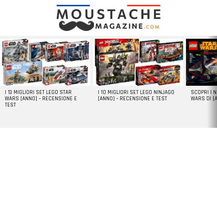
LATEST
STORIES
I 13 MIGLIORI SET LEGO STAR
I 10 MIGLIORI SET LEGO NINJAGO
SCOPRI I 
WARS [ANNO] – RECENSIONE E
[ANNO] – RECENSIONE E TEST
WARS DI [
TEST