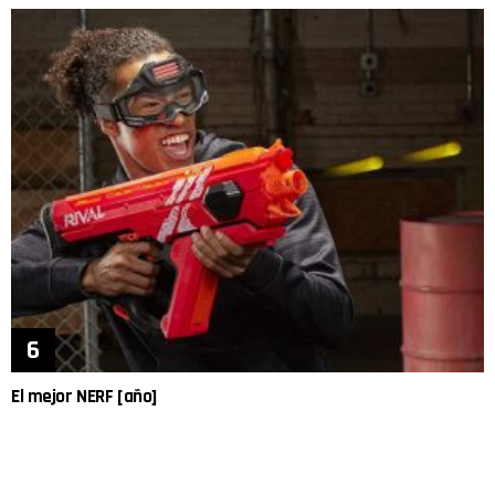
El mejor NERF [año]