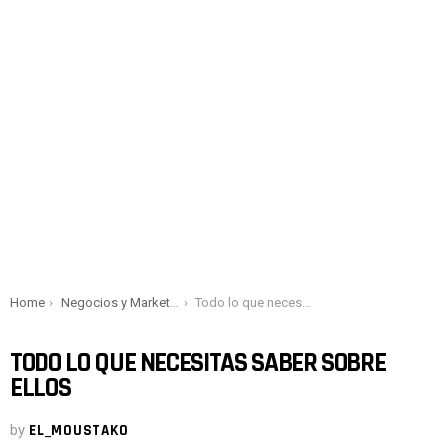
You are here:
Home
Negocios y Marketing
Todo lo que necesitas saber sobre ellos
TODO LO QUE NECESITAS SABER SOBRE
ELLOS
by
EL_MOUSTAKO