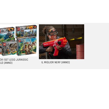
UOVI SET LEGO JURASSIC
IL MIGLIOR NERF [ANNO]
LD [ANNO]