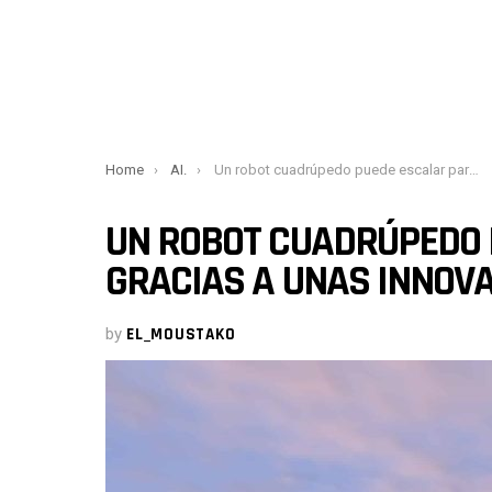
You are here:
Home
AI.
Un robot cuadrúpedo puede escalar paredes gracias a unas innovadoras patas
UN ROBOT CUADRÚPEDO 
GRACIAS A UNAS INNOV
by
EL_MOUSTAKO