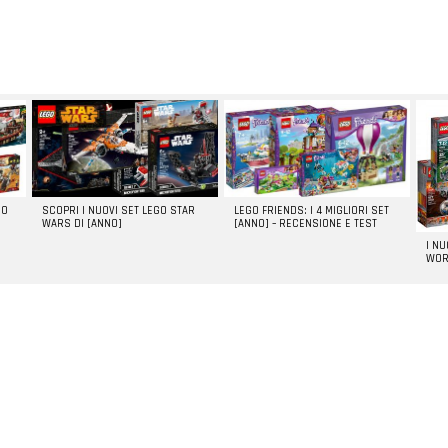
GO
SCOPRI I NUOVI SET LEGO STAR
LEGO FRIENDS: I 4 MIGLIORI SET
WARS DI [ANNO]
[ANNO] – RECENSIONE E TEST
I N
WOR