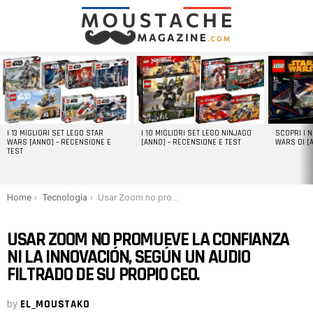
LATEST
STORIES
I 13 MIGLIORI SET LEGO STAR
I 10 MIGLIORI SET LEGO NINJAGO
SCOPRI I 
WARS [ANNO] – RECENSIONE E
[ANNO] – RECENSIONE E TEST
WARS DI [
TEST
You are here:
Home
Tecnología
Usar Zoom no promueve la confianza ni la innovación, según un audio filtrado de su propio CEO.
USAR ZOOM NO PROMUEVE LA CONFIANZA
NI LA INNOVACIÓN, SEGÚN UN AUDIO
FILTRADO DE SU PROPIO CEO.
by
EL_MOUSTAKO