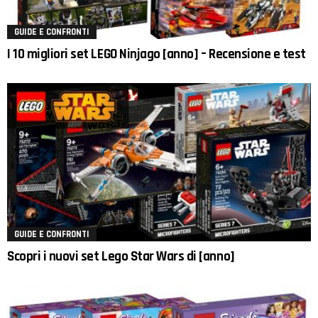
GUIDE E CONFRONTI
I 10 migliori set LEGO Ninjago [anno] – Recensione e test
GUIDE E CONFRONTI
Scopri i nuovi set Lego Star Wars di [anno]