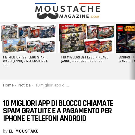
LATEST
STORIES
I 13 MIGLIORI SET LEGO STAR
I 10 MIGLIORI SET LEGO NINJAGO
SCOPRI I 
WARS [ANNO] – RECENSIONE E
[ANNO] – RECENSIONE E TEST
WARS DI [
TEST
You are here:
Home
Notizia
10 migliori app di blocco chiamate spam gratuite e a pagamento per iPhone e telefoni Android
10 MIGLIORI APP DI BLOCCO CHIAMATE
SPAM GRATUITE E A PAGAMENTO PER
IPHONE E TELEFONI ANDROID
by
EL_MOUSTAKO