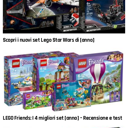
Scopri i nuovi set Lego Star Wars di [anno]
LEGO Friends: I 4 migliori set [anno] – Recensione e test