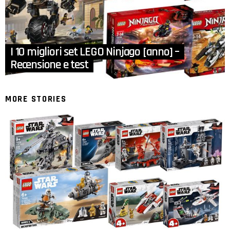
I 10 migliori set LEGO Ninjago [anno] –
Recensione e test
MORE STORIES