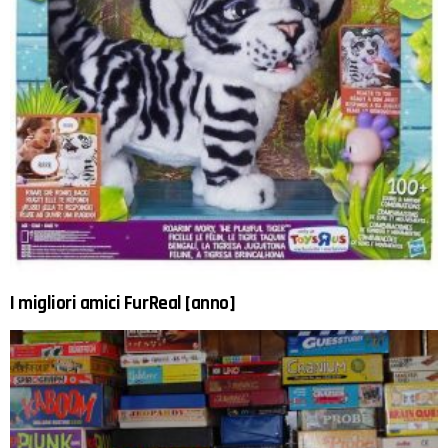
I migliori amici FurReal [anno]