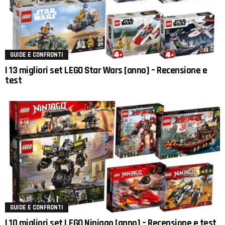
GUIDE E CONFRONTI
I 13 migliori set LEGO Star Wars [anno] – Recensione e
test
GUIDE E CONFRONTI
I 10 migliori set LEGO Ninjago [anno] – Recensione e test