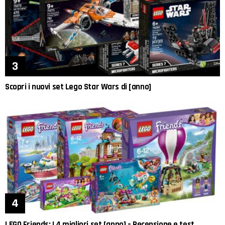
Scopri i nuovi set Lego Star Wars di [anno]
LEGO Friends: I 4 migliori set [anno] – Recensione e test