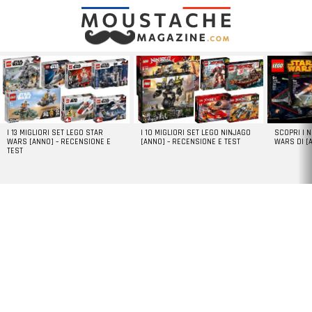
LATEST
STORIES
I 13 MIGLIORI SET LEGO STAR
I 10 MIGLIORI SET LEGO NINJAGO
SCOPRI I 
WARS [ANNO] – RECENSIONE E
[ANNO] – RECENSIONE E TEST
WARS DI [
TEST