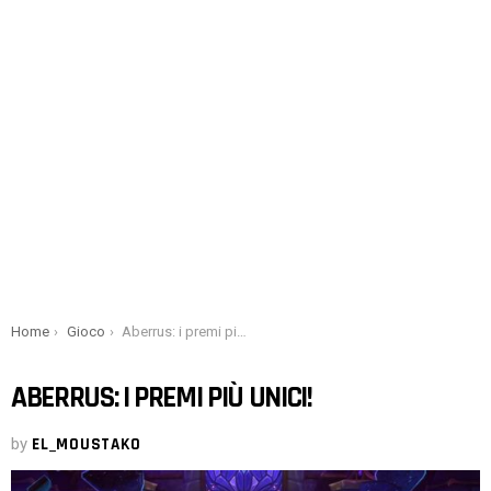
You are here:
Home
Gioco
Aberrus: i premi più unici!
ABERRUS: I PREMI PIÙ UNICI!
by
EL_MOUSTAKO