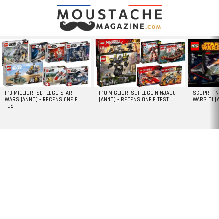
LATEST
STORIES
I 13 MIGLIORI SET LEGO STAR
I 10 MIGLIORI SET LEGO NINJAGO
SCOPRI I 
WARS [ANNO] – RECENSIONE E
[ANNO] – RECENSIONE E TEST
WARS DI [
TEST