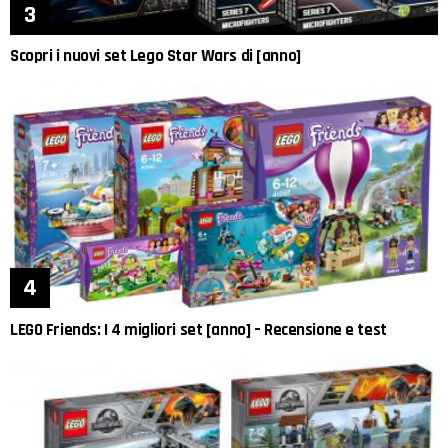
Scopri i nuovi set Lego Star Wars di [anno]
LEGO Friends: I 4 migliori set [anno] – Recensione e test