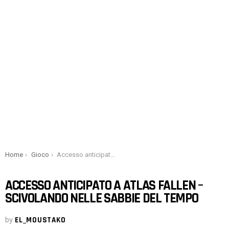
You are here:
Home
Gioco
Accesso anticipato a Atlas Fallen – Scivolando nelle sabbie del tempo
ACCESSO ANTICIPATO A ATLAS FALLEN –
SCIVOLANDO NELLE SABBIE DEL TEMPO
by
EL_MOUSTAKO