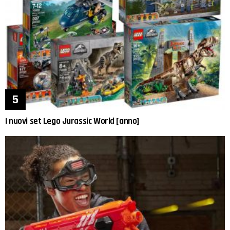
I nuovi set Lego Jurassic World [anno]