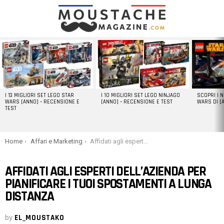
LATEST
STORIES
I 13 MIGLIORI SET LEGO STAR
I 10 MIGLIORI SET LEGO NINJAGO
SCOPRI I 
WARS [ANNO] – RECENSIONE E
[ANNO] – RECENSIONE E TEST
WARS DI [
TEST
You are here:
Home
Affari e Marketing
Affidati agli esperti dell’azienda per pianificare i tuoi spostamenti a lunga distanza
AFFIDATI AGLI ESPERTI DELL’AZIENDA PER
PIANIFICARE I TUOI SPOSTAMENTI A LUNGA
DISTANZA
by
EL_MOUSTAKO