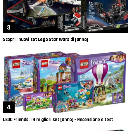
Scopri i nuovi set Lego Star Wars di [anno]
LEGO Friends: I 4 migliori set [anno] – Recensione e test