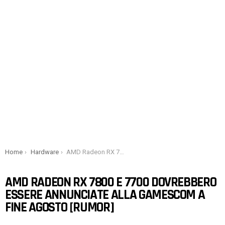
You are here:
Home
Hardware
AMD Radeon RX 7800 e 7700 dovrebbero essere annunciate alla Gamescom a fine agosto [Rumor]
AMD RADEON RX 7800 E 7700 DOVREBBERO
ESSERE ANNUNCIATE ALLA GAMESCOM A
FINE AGOSTO [RUMOR]