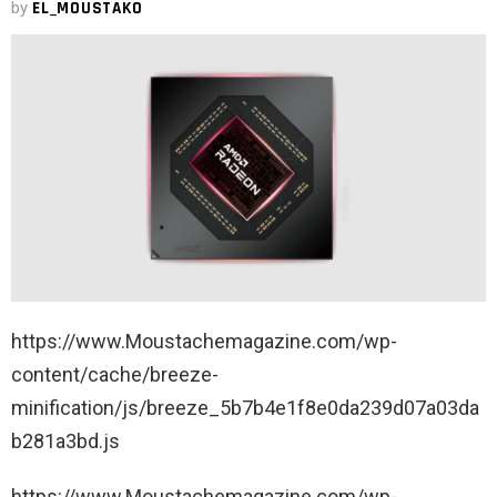
by
EL_MOUSTAKO
https://www.Moustachemagazine.com/wp-
content/cache/breeze-
minification/js/breeze_5b7b4e1f8e0da239d07a03da
b281a3bd.js
https://www.Moustachemagazine.com/wp-