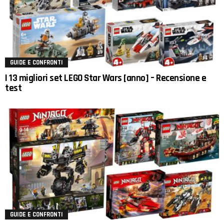
GUIDE E CONFRONTI
I 13 migliori set LEGO Star Wars [anno] – Recensione e
test
GUIDE E CONFRONTI