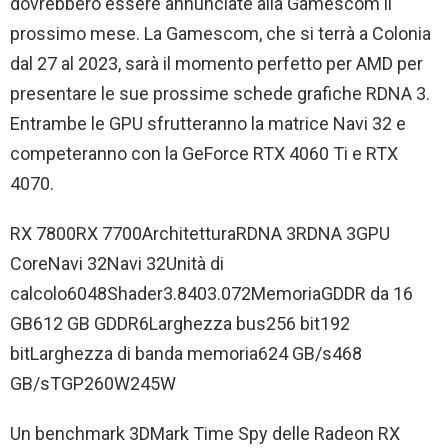
dovrebbero essere annunciate alla Gamescom il
prossimo mese. La Gamescom, che si terrà a Colonia
dal 27 al 2023, sarà il momento perfetto per AMD per
presentare le sue prossime schede grafiche RDNA 3.
Entrambe le GPU sfrutteranno la matrice Navi 32 e
competeranno con la GeForce RTX 4060 Ti e RTX
4070.
RX 7800RX 7700ArchitetturaRDNA 3RDNA 3GPU
CoreNavi 32Navi 32Unità di
calcolo6048Shader3.8403.072MemoriaGDDR da 16
GB612 GB GDDR6Larghezza bus256 bit192
bitLarghezza di banda memoria624 GB/s468
GB/sTGP260W245W
Un benchmark 3DMark Time Spy delle Radeon RX