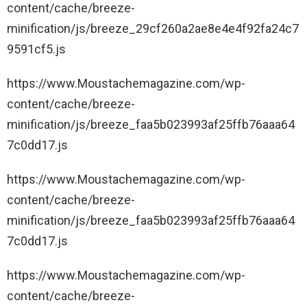
content/cache/breeze-
t
minification/js/breeze_29cf260a2ae8e4e4f92fa24c7
e
9591cf5.js
R
i
https://www.Moustachemagazine.com/wp-
t
content/cache/breeze-
o
minification/js/breeze_faa5b023993af25ffb76aaa64
r
7c0dd17.js
n
a
https://www.Moustachemagazine.com/wp-
a
content/cache/breeze-
l
minification/js/breeze_faa5b023993af25ffb76aaa64
l
7c0dd17.js
'
https://www.Moustachemagazine.com/wp-
i
content/cache/breeze-
n