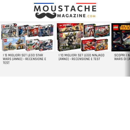
LATEST
STORIES
I 13 MIGLIORI SET LEGO STAR
I 10 MIGLIORI SET LEGO NINJAGO
SCOPRI I 
WARS [ANNO] – RECENSIONE E
[ANNO] – RECENSIONE E TEST
WARS DI [
TEST