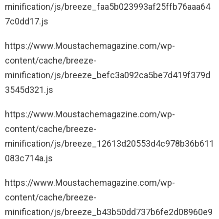
minification/js/breeze_faa5b023993af25ffb76aaa64
i
7c0dd17.js
z
i
https://www.Moustachemagazine.com/wp-
o
content/cache/breeze-
d
minification/js/breeze_befc3a092ca5be7d419f379d
e
3545d321.js
l
l
https://www.Moustachemagazine.com/wp-
a
content/cache/breeze-
p
minification/js/breeze_12613d20553d4c978b36b611
a
083c714a.js
g
https://www.Moustachemagazine.com/wp-
i
content/cache/breeze-
n
minification/js/breeze_b43b50dd737b6fe2d08960e9
a