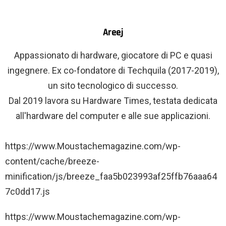
Areej
Appassionato di hardware, giocatore di PC e quasi
ingegnere. Ex co-fondatore di Techquila (2017-2019),
un sito tecnologico di successo.
Dal 2019 lavora su Hardware Times, testata dedicata
all'hardware del computer e alle sue applicazioni.
P
https://www.Moustachemagazine.com/wp-
u
content/cache/breeze-
l
minification/js/breeze_faa5b023993af25ffb76aaa64
s
7c0dd17.js
a
https://www.Moustachemagazine.com/wp-
n