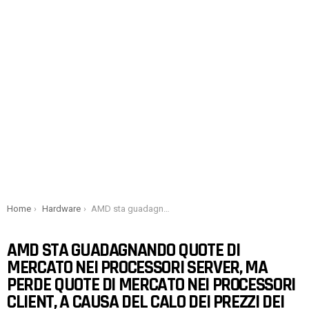
You are here:
Home
Hardware
AMD sta guadagnando quote di mercato nei processori server, ma perde quote di mercato nei processori client, a causa del calo dei prezzi dei processori Ryzen
AMD STA GUADAGNANDO QUOTE DI
MERCATO NEI PROCESSORI SERVER, MA
PERDE QUOTE DI MERCATO NEI PROCESSORI
CLIENT, A CAUSA DEL CALO DEI PREZZI DEI