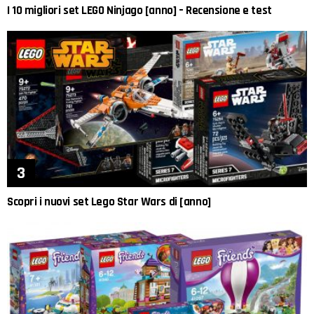
I 10 migliori set LEGO Ninjago [anno] – Recensione e test
Scopri i nuovi set Lego Star Wars di [anno]