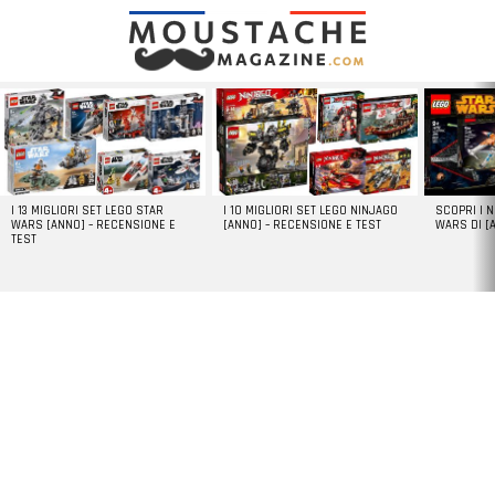
LATEST
STORIES
I 13 MIGLIORI SET LEGO STAR
I 10 MIGLIORI SET LEGO NINJAGO
SCOPRI I 
WARS [ANNO] – RECENSIONE E
[ANNO] – RECENSIONE E TEST
WARS DI [
TEST