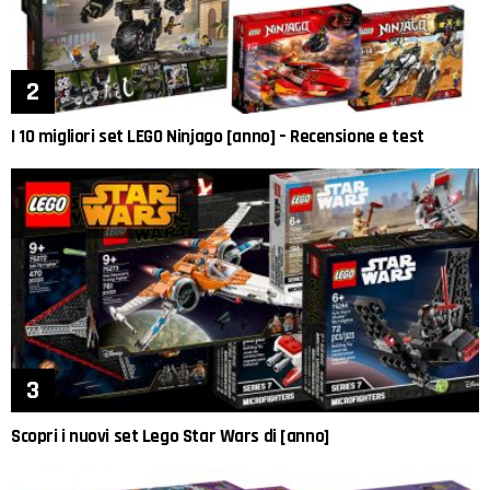
I 10 migliori set LEGO Ninjago [anno] – Recensione e test
Scopri i nuovi set Lego Star Wars di [anno]