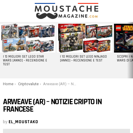
LATEST
STORIES
I 13 MIGLIORI SET LEGO STAR
I 10 MIGLIORI SET LEGO NINJAGO
SCOPRI I 
WARS [ANNO] – RECENSIONE E
[ANNO] – RECENSIONE E TEST
WARS DI [
TEST
You are here:
Home
Criptovalute
Arweave (AR) – Notizie cripto in francese
ARWEAVE (AR) – NOTIZIE CRIPTO IN
FRANCESE
by
EL_MOUSTAKO