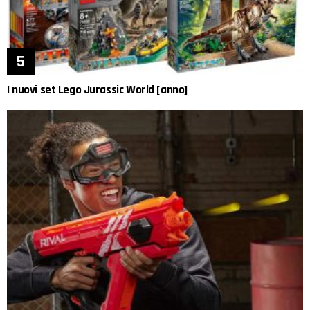
I nuovi set Lego Jurassic World [anno]