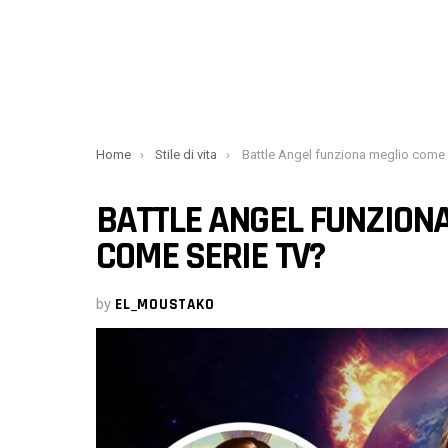
You are here:
Home
Stile di vita
Battle Angel funziona meglio come anime o come se
BATTLE ANGEL FUNZION
COME SERIE TV?
by
EL_MOUSTAKO