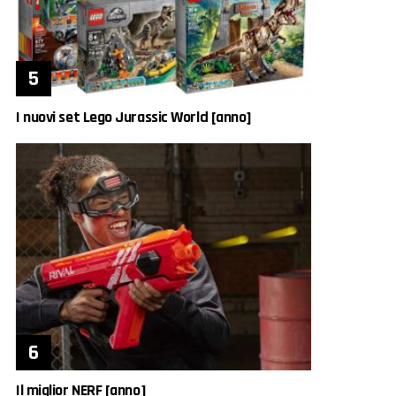
I nuovi set Lego Jurassic World [anno]
Il miglior NERF [anno]