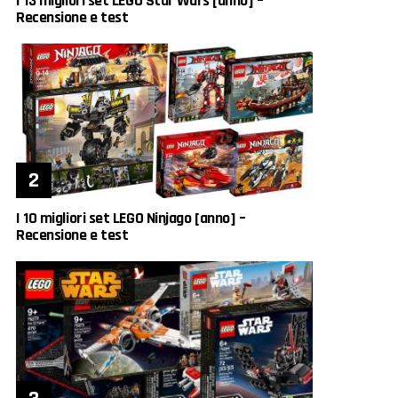
I 13 migliori set LEGO Star Wars [anno] –
Recensione e test
I 10 migliori set LEGO Ninjago [anno] –
Recensione e test