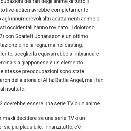
pazioni dei fan degli anime di tutto il
o live-action avrebbe completamente
 agli innumerevoli altri adattamenti anime o
sti occidentali hanno rovinato. Il doloroso
17) con Scarlett Johansson è un ottimo
tazione o nella regia, ma nel casting.
lento, sceglierla equivarrebbe a imbiancare
'eroina sia giapponese è un elemento
 le stesse preoccupazioni sono state
on della storia di Alita: Battle Angel, ma i fan
l risultato.
 3 dovrebbe essere una serie TV o un anime.
rima di decidere se una serie TV o un
 sia più plausibile. Innanzitutto, c'è