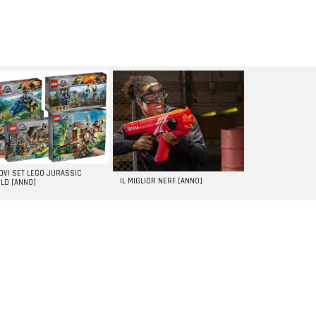
UOVI SET LEGO JURASSIC
IL MIGLIOR NERF [ANNO]
LD [ANNO]