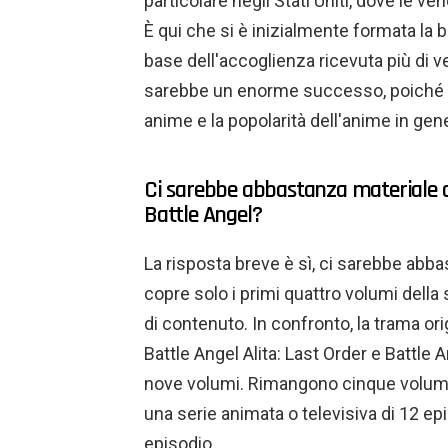
particolare negli Stati Uniti, dove le v
È qui che si è inizialmente formata la 
base dell'accoglienza ricevuta più di ve
sarebbe un enorme successo, poiché d
anime e la popolarità dell'anime in ge
Ci sarebbe abbastanza materiale or
Battle Angel?
La risposta breve è sì, ci sarebbe abbas
copre solo i primi quattro volumi della 
di contenuto. In confronto, la trama ori
Battle Angel Alita: Last Order e Battle
nove volumi. Rimangono cinque volumi
una serie animata o televisiva di 12 epi
episodio.