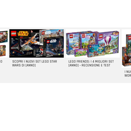
GO
SCOPRI I NUOVI SET LEGO STAR
LEGO FRIENDS: I 4 MIGLIORI SET
WARS DI [ANNO]
[ANNO] – RECENSIONE E TEST
I N
WOR