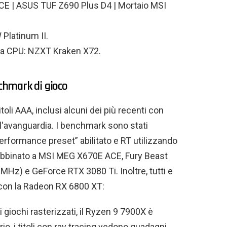
 | ASUS TUF Z690 Plus D4 | Mortaio MSI
latinum II.
lla CPU: NZXT Kraken X72.
hmark di gioco
toli AAA, inclusi alcuni dei più recenti con
ll'avanguardia. I benchmark sono stati
erformance preset” abilitato e RT utilizzando
abbinato a MSI MEG X670E ACE, Fury Beast
Hz) e GeForce RTX 3080 Ti. Inoltre, tutti e
e con la Radeon RX 6800 XT:
i giochi rasterizzati, il Ryzen 9 7900X è
io, i titoli con ray tracing vedono guadagni