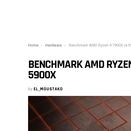
You are here:
Home
Hardware
Benchmark AMD Ryzen 9 7900X vs Ryzen 9 5
BENCHMARK AMD RYZEN 
5900X
by
EL_MOUSTAKO