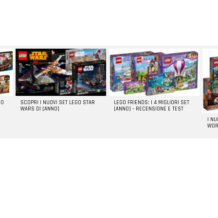
GO
SCOPRI I NUOVI SET LEGO STAR
LEGO FRIENDS: I 4 MIGLIORI SET
WARS DI [ANNO]
[ANNO] – RECENSIONE E TEST
I N
WOR