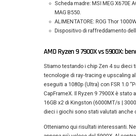
Scheda madre: MSI MEG X670E ACE
MAG B550.
ALIMENTATORE: ROG Thor 1000W P
Dispositivo di raffreddamento de
AMD Ryzen 9 7900X vs 5900X: benc
Stiamo testando i chip Zen 4 su dieci ti
tecnologie di ray-tracing e upscaling a
eseguiti a 1080p (Ultra) con FSR 1.0 “P
CapFrameX. Il Ryzen 9 7900X è stato 
16GB x2 di Kingston (6000MT/s | 3000M
dieci i giochi sono stati valutati anch
Otteniamo qui risultati interessanti. Ne
appena più veloce del 5900X. Al contrar