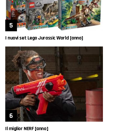
I nuovi set Lego Jurassic World [anno]
Il miglior NERF [anno]