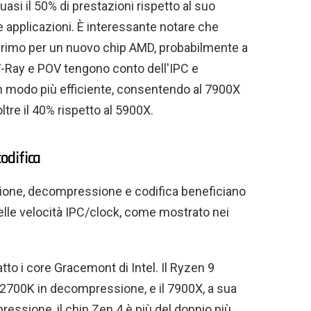
si il 50% di prestazioni rispetto al suo
 applicazioni. È interessante notare che
 primo per un nuovo chip AMD, probabilmente a
V-Ray e POV tengono conto dell'IPC e
in modo più efficiente, consentendo al 7900X
tre il 40% rispetto al 5900X.
odifica
sione, decompressione e codifica beneficiano
elle velocità IPC/clock, come mostrato nei
to i core Gracemont di Intel. Il Ryzen 9
12700K in decompressione, e il 7900X, a sua
mpressione, il chip Zen 4 è più del doppio più