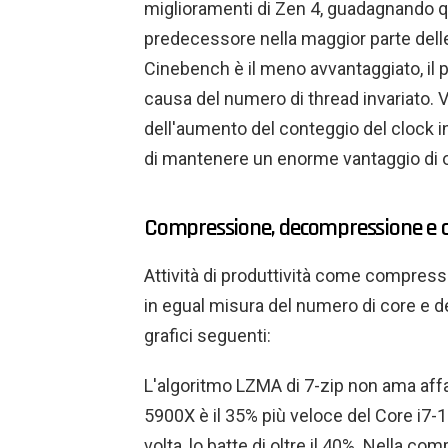
miglioramenti di Zen 4, guadagnando qua
predecessore nella maggior parte delle
Cinebench è il meno avvantaggiato, il
causa del numero di thread invariato. 
dell'aumento del conteggio del clock 
di mantenere un enorme vantaggio di ol
Compressione, decompressione e c
Attività di produttività come compres
in egual misura del numero di core e d
grafici seguenti:
L'algoritmo LZMA di 7-zip non ama affat
5900X è il 35% più veloce del Core i7-
volta, lo batte di oltre il 40%. Nella co