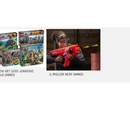
UOVI SET LEGO JURASSIC
IL MIGLIOR NERF [ANNO]
LD [ANNO]