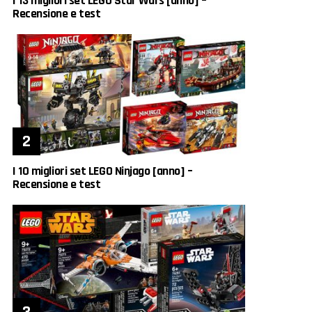
I 13 migliori set LEGO Star Wars [anno] –
Recensione e test
I 10 migliori set LEGO Ninjago [anno] –
Recensione e test