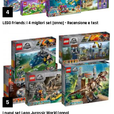
LEGO Friends: I 4 migliori set [anno] – Recensione e test
I nuovi set Lego Jurassic World [anno]