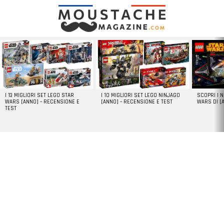
LATEST
STORIES
I 13 MIGLIORI SET LEGO STAR
I 10 MIGLIORI SET LEGO NINJAGO
SCOPRI I 
WARS [ANNO] – RECENSIONE E
[ANNO] – RECENSIONE E TEST
WARS DI [
TEST