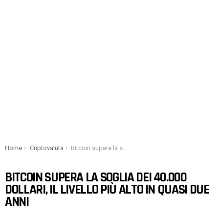
You are here:
Home
Criptovaluta
Bitcoin supera la soglia dei 40.000 dollari, il livello più alto in quasi due anni
BITCOIN SUPERA LA SOGLIA DEI 40.000
DOLLARI, IL LIVELLO PIÙ ALTO IN QUASI DUE
ANNI