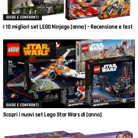
GUIDE E CONFRONTI
I 10 migliori set LEGO Ninjago [anno] – Recensione e test
GUIDE E CONFRONTI
Scopri i nuovi set Lego Star Wars di [anno]