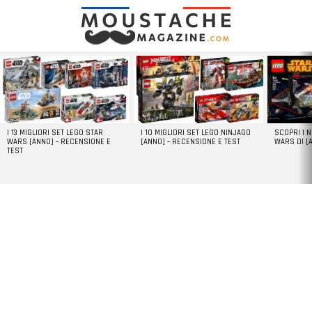
LATEST
STORIES
I 13 MIGLIORI SET LEGO STAR
I 10 MIGLIORI SET LEGO NINJAGO
SCOPRI I 
WARS [ANNO] – RECENSIONE E
[ANNO] – RECENSIONE E TEST
WARS DI [
TEST