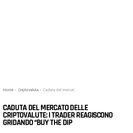
You are here:
Home
Criptovaluta
Caduta del mercato delle criptovalute: i trader reagiscono gridando “Buy The Dip
CADUTA DEL MERCATO DELLE
CRIPTOVALUTE: I TRADER REAGISCONO
GRIDANDO “BUY THE DIP