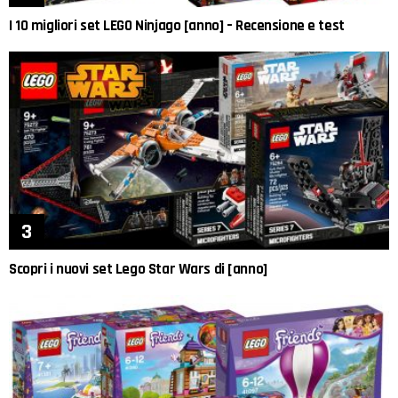
I 10 migliori set LEGO Ninjago [anno] – Recensione e test
Scopri i nuovi set Lego Star Wars di [anno]