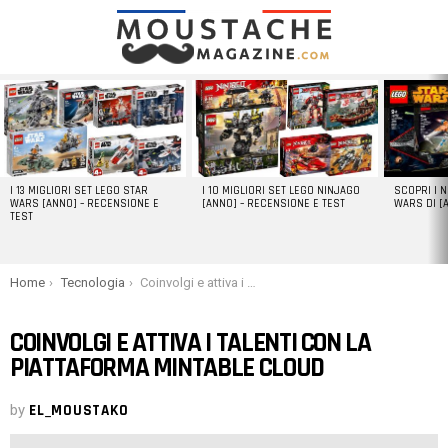
LATEST
STORIES
I 13 MIGLIORI SET LEGO STAR
I 10 MIGLIORI SET LEGO NINJAGO
SCOPRI I 
WARS [ANNO] – RECENSIONE E
[ANNO] – RECENSIONE E TEST
WARS DI [
TEST
You are here:
Home
Tecnologia
Coinvolgi e attiva i talenti con la piattaforma Mintable Cloud
COINVOLGI E ATTIVA I TALENTI CON LA
PIATTAFORMA MINTABLE CLOUD
by
EL_MOUSTAKO