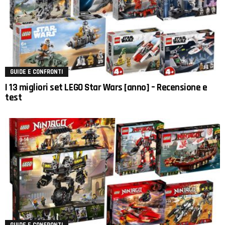
GUIDE E CONFRONTI
I 13 migliori set LEGO Star Wars [anno] – Recensione e
test
GUIDE E CONFRONTI