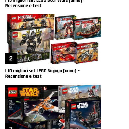
I 13 migliori set LEGO Star Wars [anno] –
Recensione e test
I 10 migliori set LEGO Ninjago [anno] –
Recensione e test