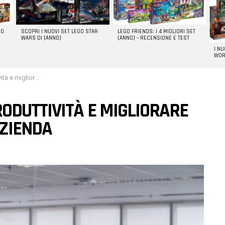
GO
SCOPRI I NUOVI SET LEGO STAR
LEGO FRIENDS: I 4 MIGLIORI SET
WARS DI [ANNO]
[ANNO] – RECENSIONE E TEST
I N
WOR
lità della tua azienda
ODUTTIVITÀ E MIGLIORARE
AZIENDA