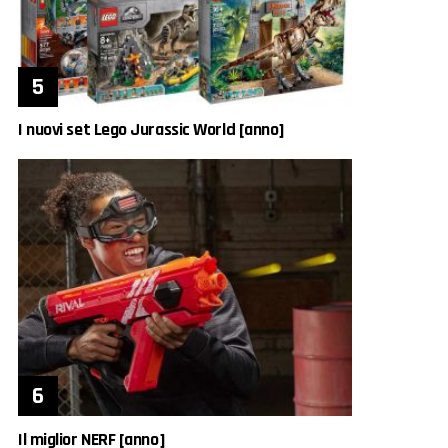
I nuovi set Lego Jurassic World [anno]
Il miglior NERF [anno]