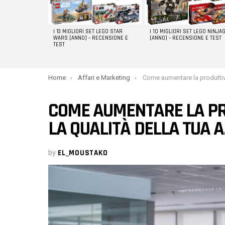
I 13 MIGLIORI SET LEGO STAR
I 10 MIGLIORI SET LEGO NINJA
WARS [ANNO] – RECENSIONE E
[ANNO] – RECENSIONE E TEST
TEST
You are here:
Home
Affari e Marketing
Come aumentare la produttività e migliorare la qua
COME AUMENTARE LA PR
LA QUALITÀ DELLA TUA 
by
EL_MOUSTAKO