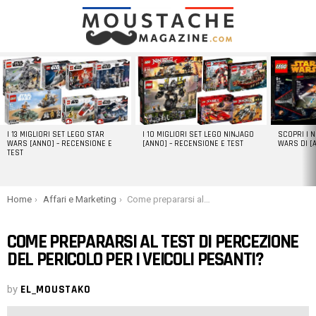
LATEST
STORIES
I 13 MIGLIORI SET LEGO STAR
I 10 MIGLIORI SET LEGO NINJAGO
SCOPRI I 
WARS [ANNO] – RECENSIONE E
[ANNO] – RECENSIONE E TEST
WARS DI [
TEST
You are here:
Home
Affari e Marketing
Come prepararsi al test di percezione del pericolo per i veicoli pesanti?
COME PREPARARSI AL TEST DI PERCEZIONE
DEL PERICOLO PER I VEICOLI PESANTI?
by
EL_MOUSTAKO