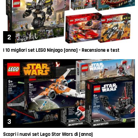
I 10 migliori set LEGO Ninjago [anno] – Recensione e test
Scopri i nuovi set Lego Star Wars di [anno]