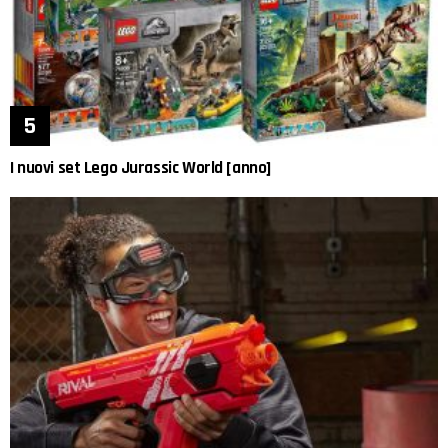
I nuovi set Lego Jurassic World [anno]