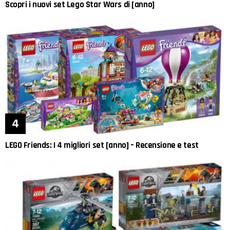
Scopri i nuovi set Lego Star Wars di [anno]
LEGO Friends: I 4 migliori set [anno] – Recensione e test