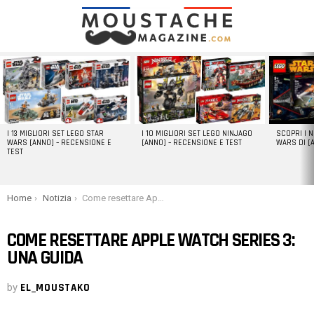
LATEST
STORIES
I 13 MIGLIORI SET LEGO STAR
I 10 MIGLIORI SET LEGO NINJAGO
SCOPRI I 
WARS [ANNO] – RECENSIONE E
[ANNO] – RECENSIONE E TEST
WARS DI [
TEST
You are here:
Home
Notizia
Come resettare Apple Watch Series 3: una guida
COME RESETTARE APPLE WATCH SERIES 3:
UNA GUIDA
by
EL_MOUSTAKO