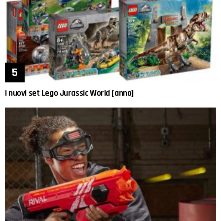
I nuovi set Lego Jurassic World [anno]