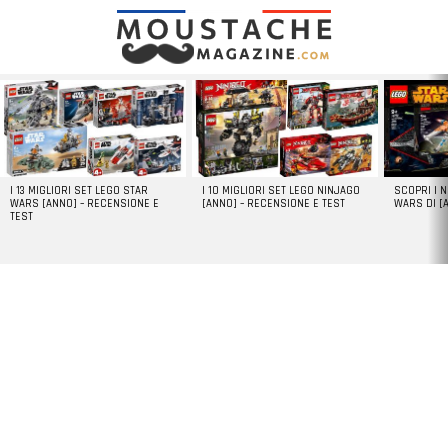
LATEST
STORIES
I 13 MIGLIORI SET LEGO STAR
I 10 MIGLIORI SET LEGO NINJAGO
SCOPRI I 
WARS [ANNO] – RECENSIONE E
[ANNO] – RECENSIONE E TEST
WARS DI [
TEST