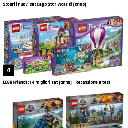
Scopri i nuovi set Lego Star Wars di [anno]
LEGO Friends: I 4 migliori set [anno] – Recensione e test