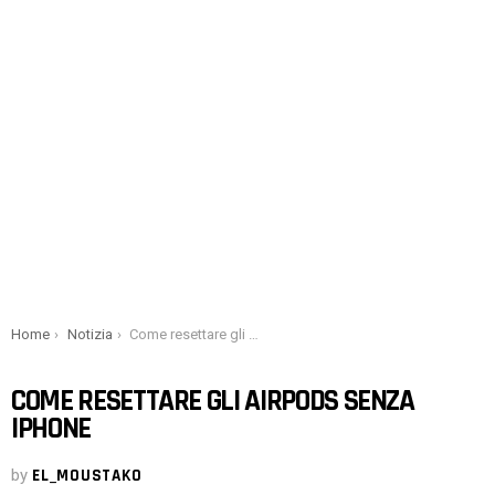
You are here:
Home
Notizia
Come resettare gli AirPods senza iPhone
COME RESETTARE GLI AIRPODS SENZA
IPHONE
by
EL_MOUSTAKO