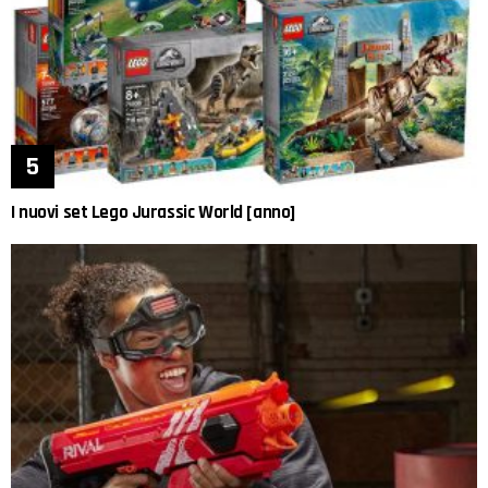
I nuovi set Lego Jurassic World [anno]