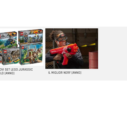
UOVI SET LEGO JURASSIC
IL MIGLIOR NERF [ANNO]
LD [ANNO]