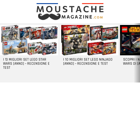
LATEST
STORIES
I 13 MIGLIORI SET LEGO STAR
I 10 MIGLIORI SET LEGO NINJAGO
SCOPRI I 
WARS [ANNO] – RECENSIONE E
[ANNO] – RECENSIONE E TEST
WARS DI [
TEST