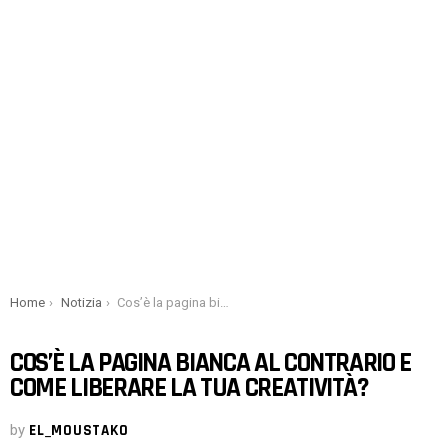
You are here:
Home
Notizia
Cos’è la pagina bianca al contrario e come liberare la tua creatività?
COS’È LA PAGINA BIANCA AL CONTRARIO E
COME LIBERARE LA TUA CREATIVITÀ?
by
EL_MOUSTAKO