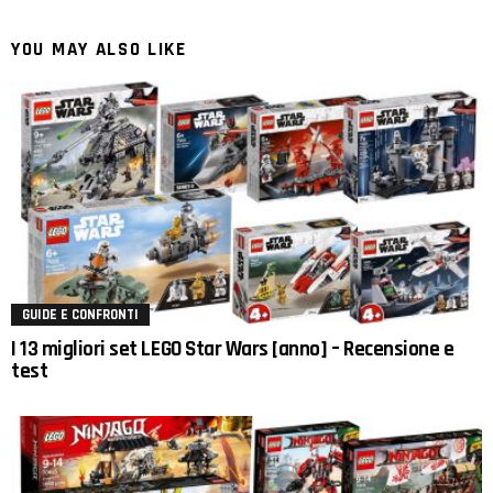
YOU MAY ALSO LIKE
GUIDE E CONFRONTI
I 13 migliori set LEGO Star Wars [anno] – Recensione e
test