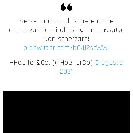
Se sei curioso di sapere come
appariva l'”anti-aliasing” in passato.
Non scherzare!
pic.twitter.com/bC4j2scWWl
—Hoefler&Co. (@HoeflerCo)
5 agosto
2021