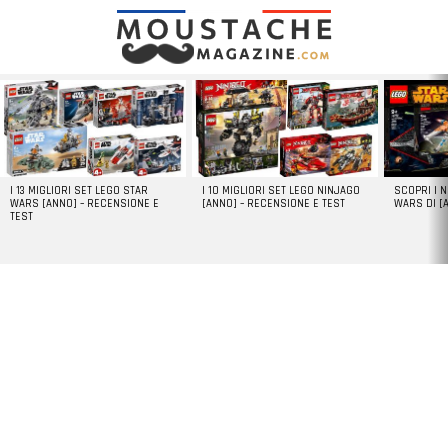
LATEST
STORIES
I 13 MIGLIORI SET LEGO STAR
I 10 MIGLIORI SET LEGO NINJAGO
SCOPRI I 
WARS [ANNO] – RECENSIONE E
[ANNO] – RECENSIONE E TEST
WARS DI [
TEST