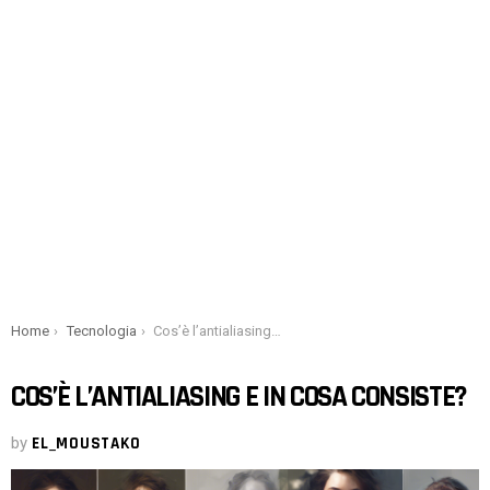
You are here:
Home
Tecnologia
Cos’è l’antialiasing e in cosa consiste?
COS’È L’ANTIALIASING E IN COSA CONSISTE?
by
EL_MOUSTAKO