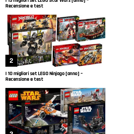
I 13 migliori set LEGO Star Wars [anno] –
Recensione e test
I 10 migliori set LEGO Ninjago [anno] –
Recensione e test