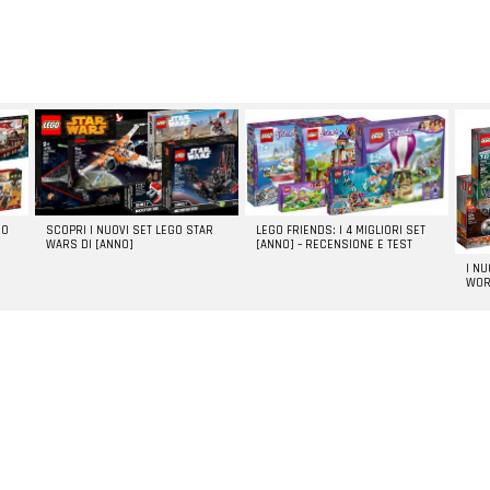
GO
SCOPRI I NUOVI SET LEGO STAR
LEGO FRIENDS: I 4 MIGLIORI SET
WARS DI [ANNO]
[ANNO] – RECENSIONE E TEST
I N
WOR