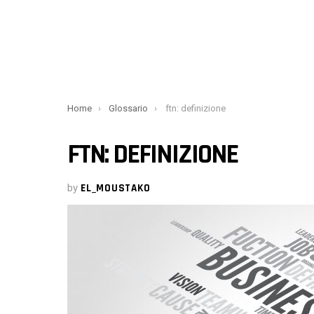
You are here:
Home
Glossario
ftn: definizione
FTN: DEFINIZIONE
by
EL_MOUSTAKO