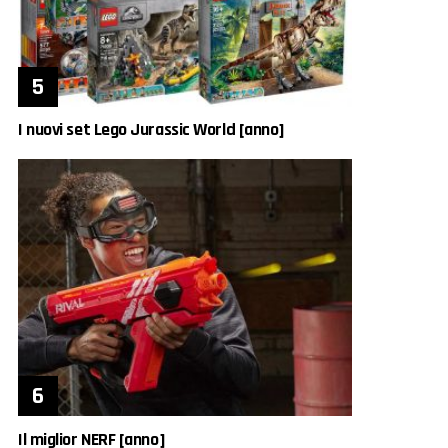
I nuovi set Lego Jurassic World [anno]
Il miglior NERF [anno]