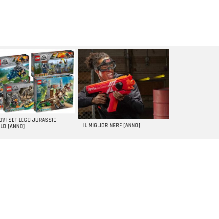
UOVI SET LEGO JURASSIC
IL MIGLIOR NERF [ANNO]
LD [ANNO]