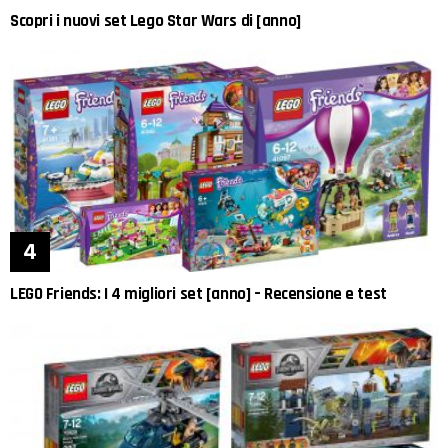
Scopri i nuovi set Lego Star Wars di [anno]
LEGO Friends: I 4 migliori set [anno] – Recensione e test