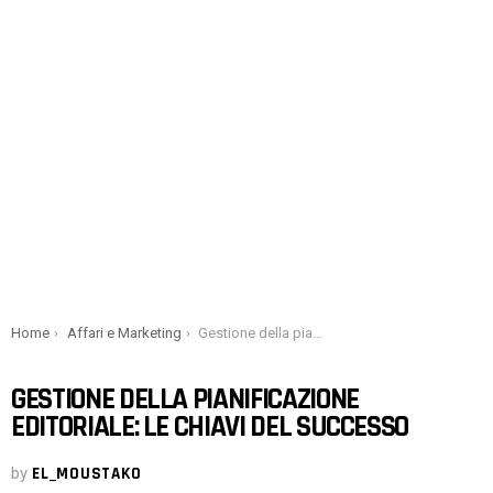
You are here:
Home
Affari e Marketing
Gestione della pianificazione editoriale: le chiavi del successo
GESTIONE DELLA PIANIFICAZIONE
EDITORIALE: LE CHIAVI DEL SUCCESSO
by
EL_MOUSTAKO