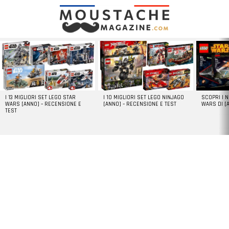
LATEST
STORIES
I 13 MIGLIORI SET LEGO STAR
I 10 MIGLIORI SET LEGO NINJAGO
SCOPRI I 
WARS [ANNO] – RECENSIONE E
[ANNO] – RECENSIONE E TEST
WARS DI [
TEST