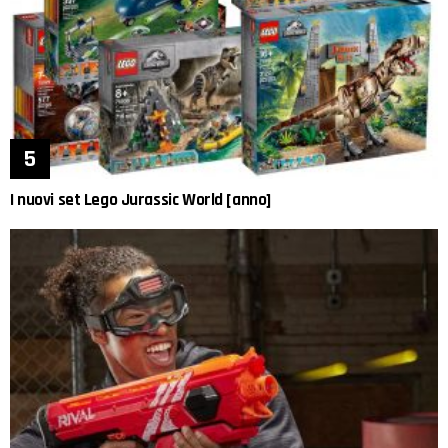
I nuovi set Lego Jurassic World [anno]