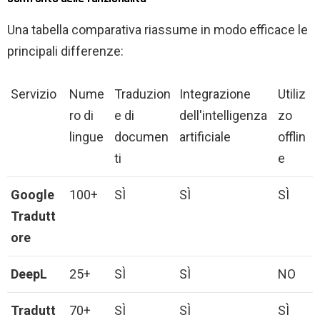
Una tabella comparativa riassume in modo efficace le
principali differenze:
Servizio
Nume
Traduzion
Integrazione
Utiliz
ro di
e di
dell'intelligenza
zo
lingue
documen
artificiale
offlin
ti
e
Google
100+
SÌ
SÌ
SÌ
Tradutt
ore
DeepL
25+
SÌ
SÌ
NO
Tradutt
70+
SÌ
SÌ
SÌ