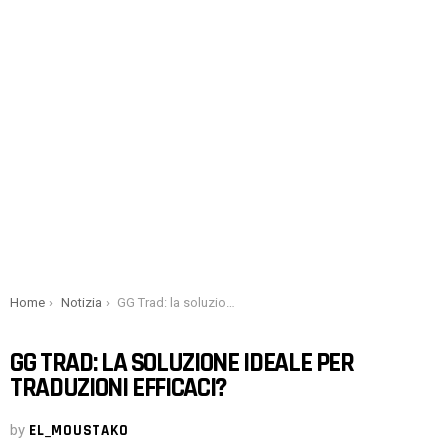
You are here:
Home
Notizia
GG Trad: la soluzione ideale per traduzioni efficaci?
GG TRAD: LA SOLUZIONE IDEALE PER
TRADUZIONI EFFICACI?
by
EL_MOUSTAKO