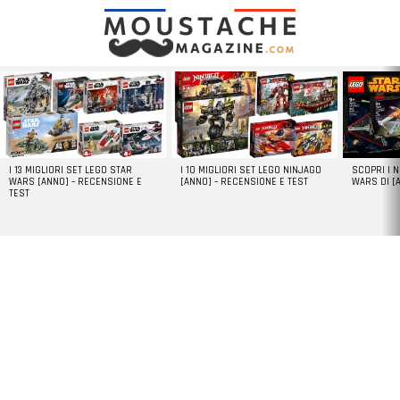
LATEST
STORIES
I 13 MIGLIORI SET LEGO STAR
I 10 MIGLIORI SET LEGO NINJAGO
SCOPRI I 
WARS [ANNO] – RECENSIONE E
[ANNO] – RECENSIONE E TEST
WARS DI [
TEST