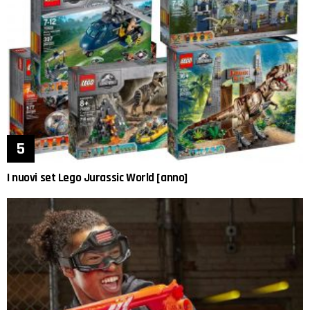
I nuovi set Lego Jurassic World [anno]