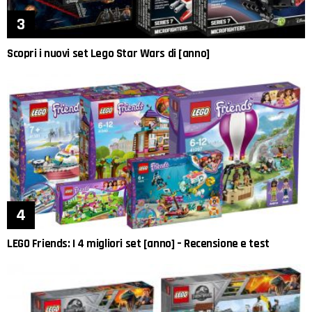
Scopri i nuovi set Lego Star Wars di [anno]
LEGO Friends: I 4 migliori set [anno] – Recensione e test