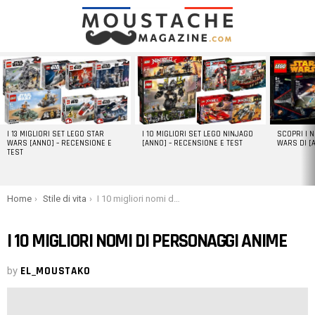
LATEST
STORIES
I 13 MIGLIORI SET LEGO STAR
I 10 MIGLIORI SET LEGO NINJAGO
SCOPRI I 
WARS [ANNO] – RECENSIONE E
[ANNO] – RECENSIONE E TEST
WARS DI [
TEST
You are here:
Home
Stile di vita
I 10 migliori nomi di personaggi anime
I 10 MIGLIORI NOMI DI PERSONAGGI ANIME
by
EL_MOUSTAKO