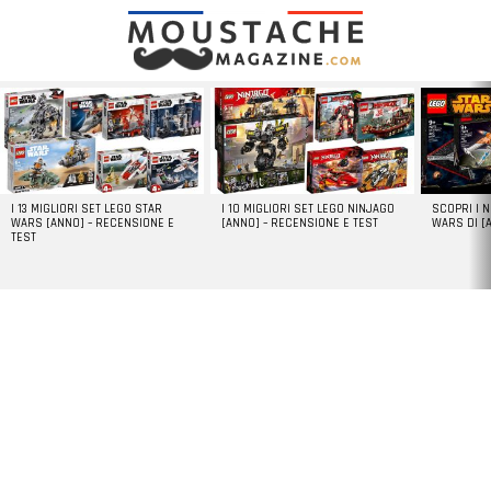
LATEST
STORIES
I 13 MIGLIORI SET LEGO STAR
I 10 MIGLIORI SET LEGO NINJAGO
SCOPRI I 
WARS [ANNO] – RECENSIONE E
[ANNO] – RECENSIONE E TEST
WARS DI [
TEST