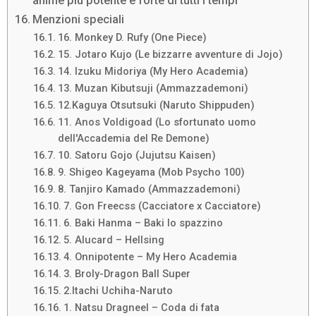
anime più potente e forte di tutti i tempi
Menzioni speciali
16. Monkey D. Rufy (One Piece)
15. Jotaro Kujo (Le bizzarre avventure di Jojo)
14. Izuku Midoriya (My Hero Academia)
13. Muzan Kibutsuji (Ammazzademoni)
12.Kaguya Otsutsuki (Naruto Shippuden)
11. Anos Voldigoad (Lo sfortunato uomo
dell'Accademia del Re Demone)
10. Satoru Gojo (Jujutsu Kaisen)
9. Shigeo Kageyama (Mob Psycho 100)
8. Tanjiro Kamado (Ammazzademoni)
7. Gon Freecss (Cacciatore x Cacciatore)
6. Baki Hanma – Baki lo spazzino
5. Alucard – Hellsing
4. Onnipotente – My Hero Academia
3. Broly-Dragon Ball Super
2.Itachi Uchiha-Naruto
1. Natsu Dragneel – Coda di fata