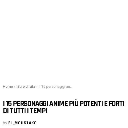
You are here:
Home
Stile di vita
I 15 personaggi anime più potenti e forti di tutti i tempi
I 15 PERSONAGGI ANIME PIÙ POTENTI E FORTI
DI TUTTI I TEMPI
by
EL_MOUSTAKO