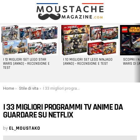
LATEST
STORIES
I 13 MIGLIORI SET LEGO STAR
I 10 MIGLIORI SET LEGO NINJAGO
SCOPRI I 
WARS [ANNO] – RECENSIONE E
[ANNO] – RECENSIONE E TEST
WARS DI [
TEST
You are here:
Home
Stile di vita
I 33 migliori programmi TV anime da guardare su Netflix
I 33 MIGLIORI PROGRAMMI TV ANIME DA
GUARDARE SU NETFLIX
by
EL_MOUSTAKO